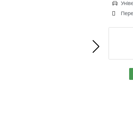
Унів
Пере