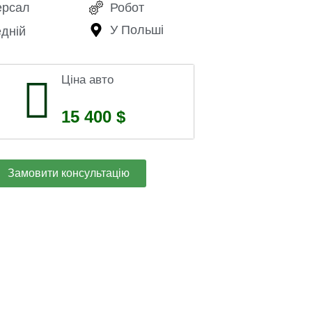
ерсал
Робот
У Польші
дній
Ціна авто
15 400 $
Замовити консультацію