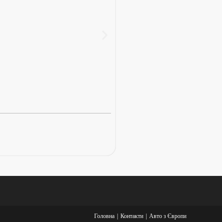
Mazda CX-5 2021
95 тис. км
Бензин
23 000 $
Головна
Контакти
Авто з Європи