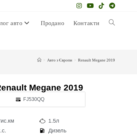
лог авто
Продано
Контакти
>
Авто з Європи
>
Renault Megane 2019
enault Megane 2019
FJ530QQ
тис.км
1.5л
.с.
Дизель