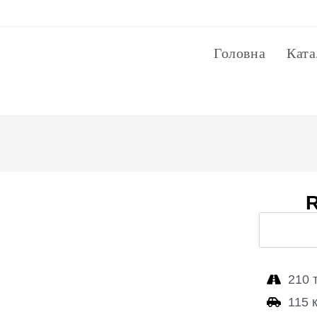
Головна
Ката
R
210 
115 к