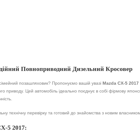
адійний Повноприводний Дизельний Кросовер
сімейний позашляховик? Пропонуємо вашій увазі
Mazda CX-5 2017
о приводу. Цей автомобіль ідеально поєднує в собі фірмову японськ
ність.
ну технічну перевірку та готовий до знайомства з новим власником
X-5 2017: