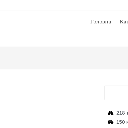
Головна
Ка
218 
150 к