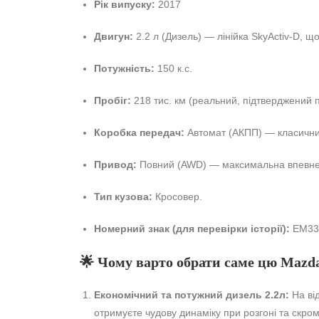
Рік випуску:
2017
Двигун:
2.2 л (Дизель) — лінійка SkyActiv-D, щ
Потужність:
150 к.с.
Пробіг:
218 тис. км (реальний, підтверджений пр
Коробка передач:
Автомат (АКПП) — класични
Привод:
Повний (AWD) — максимальна впевненіс
Тип кузова:
Кросовер.
Номерний знак (для перевірки історії):
EM33
🌟 Чому варто обрати саме цю Mazd
Економічний та потужний дизель 2.2л:
На від
отримуєте чудову динаміку при розгоні та скромни