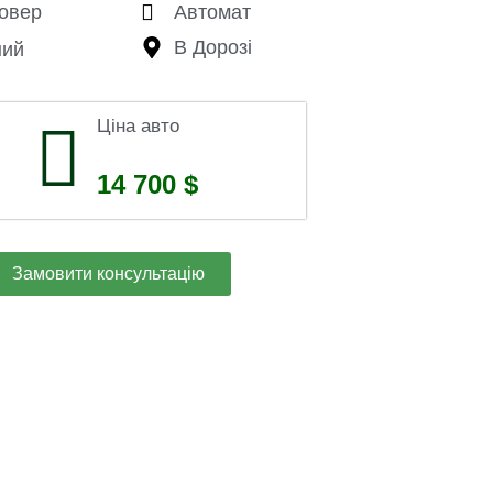
овер
Автомат
В Дорозі
ний
Ціна авто
14 700 $
Замовити консультацію