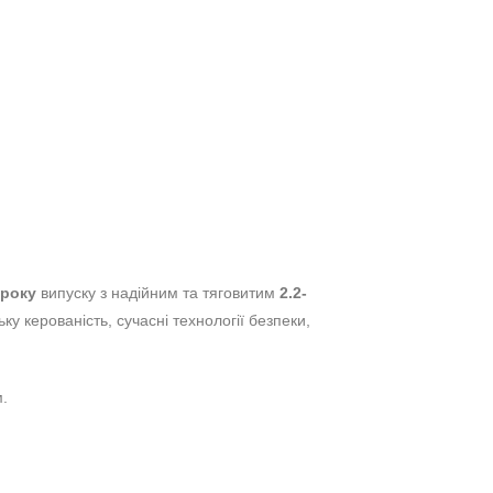
 року
випуску з надійним та тяговитим
2.2-
у керованість, сучасні технології безпеки,
.