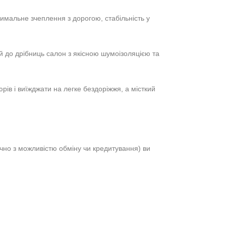
мальне зчеплення з дорогою, стабільність у
й до дрібниць салон з якісною шумоізоляцією та
ів і виїжджати на легке бездоріжжя, а місткий
ючно з можливістю обміну чи кредитування) ви