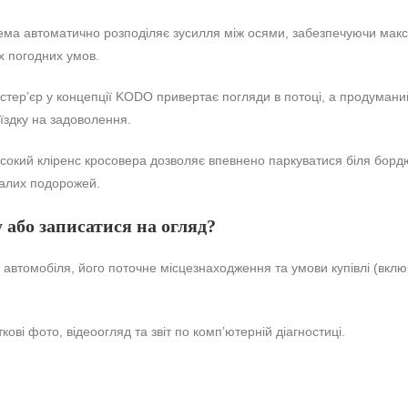
ма автоматично розподіляє зусилля між осями, забезпечуючи макси
х погодних умов.
тер’єр у концепції KODO привертає погляди в потоці, а продумани
їздку на задоволення.
окий кліренс кросовера дозволяє впевнено паркуватися біля бордюр
валих подорожей.
 або записатися на огляд?
ь автомобіля, його поточне місцезнаходження та умови купівлі (вкл
ві фото, відеоогляд та звіт по комп’ютерній діагностиці.