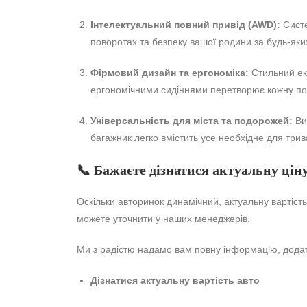
Інтелектуальний повний привід (AWD):
Систе
поворотах та безпеку вашої родини за будь-яки
Фірмовий дизайн та ергономіка:
Стильний екс
ергономічними сидіннями перетворює кожну по
Універсальність для міста та подорожей:
Вис
багажник легко вмістить усе необхідне для три
📞 Бажаєте дізнатися актуальну ціну
Оскільки авторинок динамічний, актуальну вартіст
можете уточнити у наших менеджерів.
Ми з радістю надамо вам повну інформацію, додатко
Дізнатися актуальну вартість авто