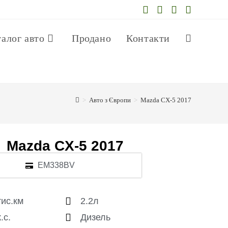
талог авто
Продано
Контакти
>
Авто з Європи
>
Mazda CX-5 2017
Mazda CX-5 2017
EM338BV
тис.км
2.2л
.с.
Дизель