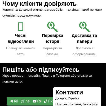
Чому клієнти довіряють
Короткі та детальні огляди автомобілів — дивіться, щоб не мати
сумнівів перед покупкою.
Чесні
Перевірка
Доставка та
відеоогляди
історії
папери
Покажу всі нюанси
Перевірю за
Допомога з
авто.
базами.
оформленням.
Пишіть або підписуйтесь
Увесь процес — онлайн. Пишіть в Telegram або стежте за
новими авто.
Контакти
Дніпро, Україна
Telegram
Instagram
YouTube
TikTok
Працюю онлайн, без офісу