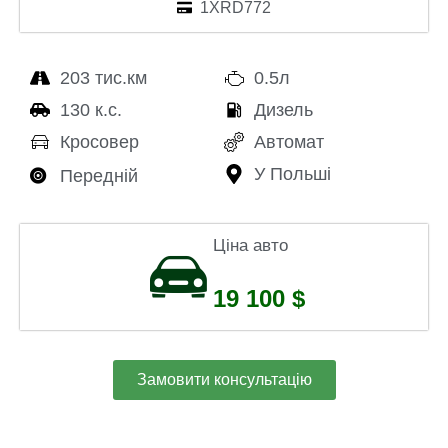
1XRD772
203 тис.км
0.5л
130 к.с.
Дизель
Кросовер
Автомат
У Польші
Передній
Ціна авто
19 100 $
Замовити консультацію