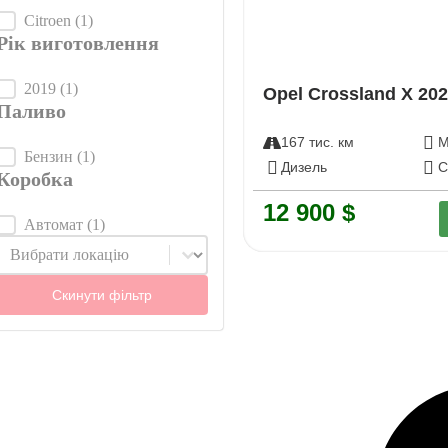
Марка авто
Citroen
(1)
Рік виготовлення
Рік виготовлення
2019
(1)
Opel Crossland X 20
Паливо
167 тис. км
М
Паливо
Бензин
(1)
Дизель
C
Коробка
12 900 $
Коробка
Автомат
(1)
Локація
Select content
Скинути фільтр