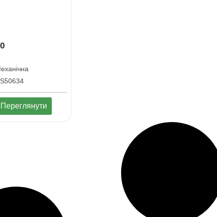
20
еханiчна
S50634
Переглянути