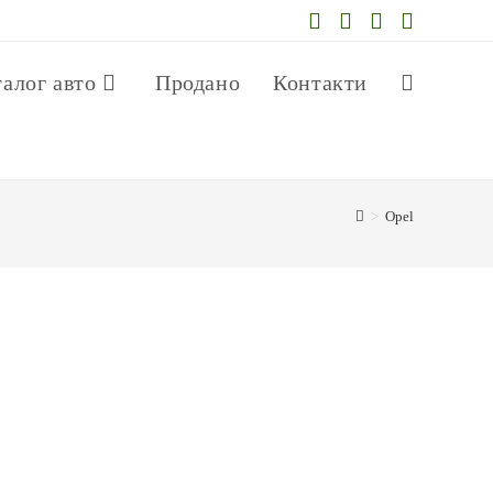
талог авто
Продано
Контакти
>
Opel